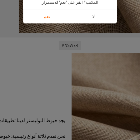
المكتب؟ انقر على 'نعم' للاستمرار
لا
نعم
يجد خيوط البوليستر لدينا تطبيقا
نحن نقدم ثلاثة أنواع رئيسية: خي