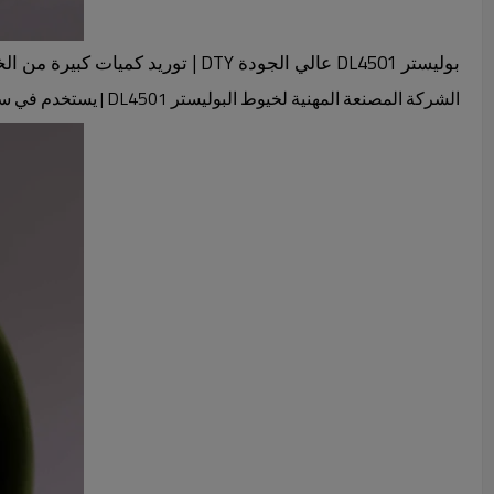
بوليستر DL4501 عالي الجودة DTY | توريد كميات كبيرة من الخيوط المنسوجة لمشاريع الحياكة والنسيج
الشركة المصنعة المهنية لخيوط البوليستر DL4501 | يستخدم في سوق صناعة الملابس والنسيج