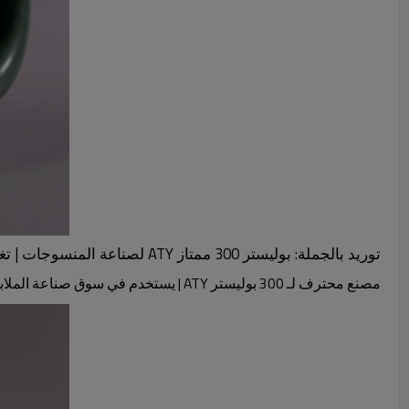
توريد بالجملة: بوليستر 300 ممتاز ATY لصناعة المنسوجات | تغليف قابل للتخصيص وصديق للبيئة
مصنع محترف لـ 300 بوليستر ATY | يستخدم في سوق صناعة الملابس والنسيج