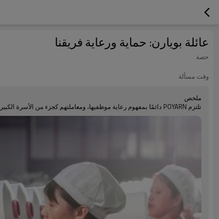
عائلة بويارن: حماية ورعاية فريقنا
حصة
وقت مسألة
ملخص
تلتزم POYARN دائمًا بمفهوم رعاية موظفيها، ومعاملتهم كجزء من الأسرة الكبيرة، وتزويد الموظفين بالحماية الشاملة من خلال سلسلة من التدابير.