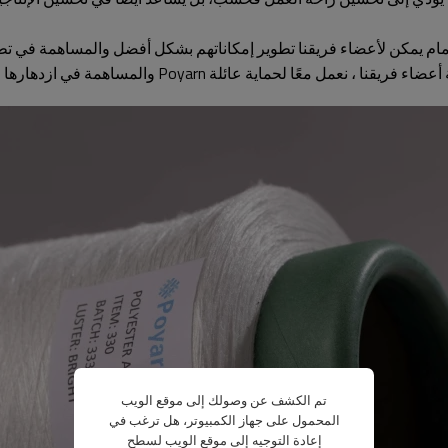
تمام يمكن
لأعضاء فريقنا
تطوير إمكاناتهم بشكل أفضل والمساهمة في تطو
أعضاء فريقنا
، نعمل معًا لحماية عائلة Poyarn والمساهمة في ازدهارها وتنميتها.
تم الكشف عن وصولك إلى موقع الويب
المحمول على جهاز الكمبيوتر، هل ترغب في
إعادة التوجيه إلى موقع الويب لسطح