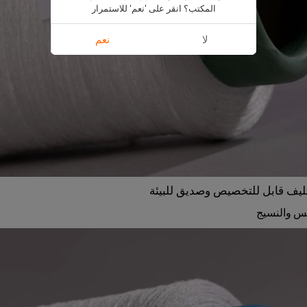
المكتب؟ انقر على 'نعم' للاستمرار
لا
نعم