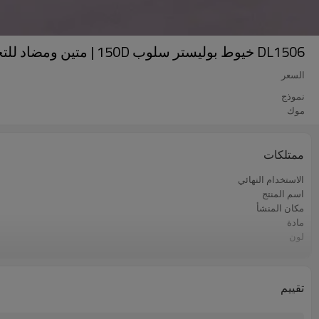
DL1506 خيوط بوليستر سلوب 150D | متين ومضاد للتجاعيد للصباغة والنسيج والغزل والتطريز
السعر
نموذج
موك
ممتلكات
الاستخدام النهائي
اسم المنتج
مكان المنشأ
مادة
لون
الاستخدام
تقييم