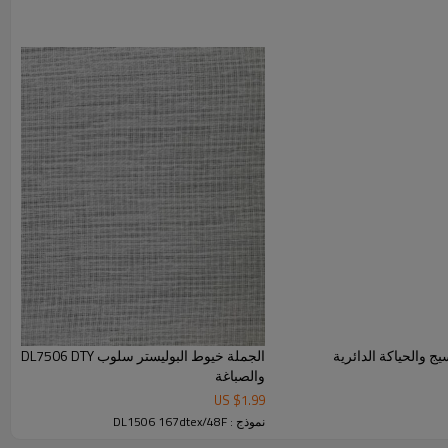
والمنسوجات المنزلية والتطبيقات الصناعية. من بينها، خيوط البوليستر سلوب من 50D إلى 150D
 عام من بعض ألياف الدنير الأكبر حجمًا، مما يمنحها مجموعة
 مريحة وأنيقة وعملية.
كمنتجاتنا العادية، نقوم دائمًا بتخزين خيوط البوليستر Slub 150D 300 طن و300D 100 طن لتلبية
 للنسيج والحياكة الدائرية
الجملة خ
والصباغة
US $
1.99
نموذج : DL1506 167dtex/48F