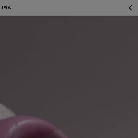
DL1506 خيوط بوليستر سلوب 150D | متين ومضاد للتجاعيد للصباغة وال