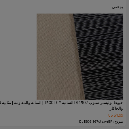
يوصي
ميزة
خيوط بوليستر سلوب DL1502 السائبة 150D DTY | المتانة والمقاومة 
والجاكار
مادة:
مصنوع من مادة البوليستر
US $
1.99
نموذج : DL1506 167dtex/48F
التجاعيد.