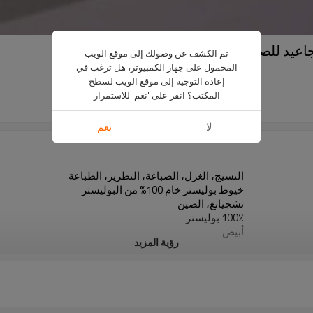
تم الكشف عن وصولك إلى موقع الويب
المحمول على جهاز الكمبيوتر، هل ترغب في
US $
1.99
إعادة التوجيه إلى موقع الويب لسطح
DL1506 167dtex/48F
المكتب؟ انقر على 'نعم' للاستمرار
500 kilogram
لا
نعم
النسيج، الغزل، الصباغة، التطريز، الطباعة
خيوط بوليستر خام 100% من البوليستر
تشجيانغ، الصين
100٪ بوليستر
أبيض
رؤية المزيد
الستائر، شاشات النوافذ، الوسائد، القماش