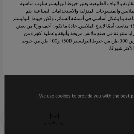
قارنة بالألياف الطبيعية. يعتبر خيوط البوليستر سلوب مناسبة
ملابس والمنسوجات المنزلية والاستخدامات الصناعية. يتم
ام خيوط البوليستر Slub الخاصة بنا بشكل أساسي في أقمشة الستائر، ولكن خيوط البوليستر
Slub التي تتراوح من 50D إلى 150D مناسبة أيضًا لإنتاج الملابس. عادةً ما تكون أخف وزنًا من بعض
 مزايا متنوعة في صنع ملابس مريحة وأنيقة وعملية. كجزء من
منتجاتنا المنتظمة، نقوم دائمًا بتخزين 300 طن من خيوط البوليستر 150D و100 طن من خيوط
We use cookies to provide you with the best po
ارسال التحقيق